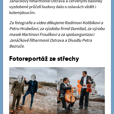
Janáčkovy filharmonie Ostrava a červenými balónky
vyzdobené průčelí budovy dalo o oslavách vědět i
kolemjdoucím.
Za fotografie a video děkujeme Radimovi Kolibíkovi a
Petru Hrubešovi, za výzdobu firmě Dumibal, za výrobu
masek Martinovi Froulíkovi a za spoluorganizaci
Janáčkově filharmonii Ostrava a Divadlu Petra
Bezruče.
Fotoreportáž ze střechy