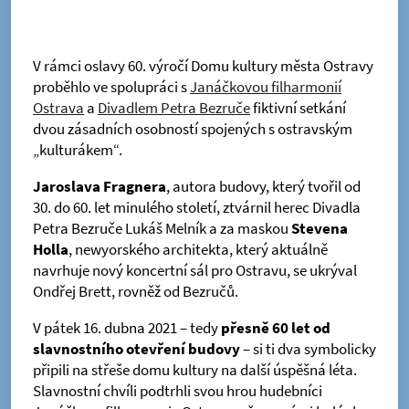
V rámci oslavy 60. výročí Domu kultury města Ostravy
proběhlo ve spolupráci s
Janáčkovou filharmonií
Ostrava
a
Divadlem Petra Bezruče
fiktivní setkání
dvou zásadních osobností spojených s ostravským
„kulturákem“.
Jaroslava Fragnera
, autora budovy, který tvořil od
30. do 60. let minulého století, ztvárnil herec Divadla
Petra Bezruče Lukáš Melník a za maskou
Stevena
Holla
, newyorského architekta, který aktuálně
navrhuje nový koncertní sál pro Ostravu, se ukrýval
Ondřej Brett, rovněž od Bezručů.
V pátek 16. dubna 2021 – tedy
přesně 60 let od
slavnostního otevření budovy
– si ti dva symbolicky
připili na střeše domu kultury na další úspěšná léta.
Slavnostní chvíli podtrhli svou hrou hudebníci