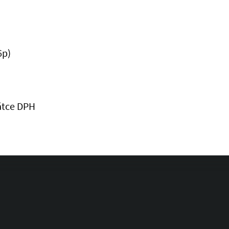
6p)
átce DPH