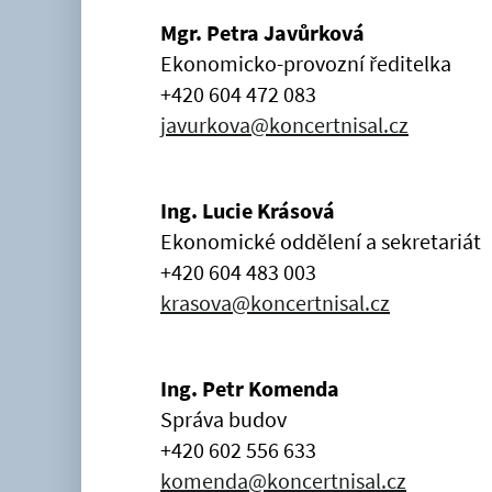
Mgr. Petra Javůrková
Ekonomicko-provozní ředitelka
+420 604 472 083
javurkova@koncertnisal.cz
Ing. Lucie Krásová
Ekonomické oddělení a sekretariát
+420 604 483 003
krasova@koncertnisal.cz
Ing. Petr Komenda
Správa budov
+420 602 556 633
komenda@koncertnisal.cz