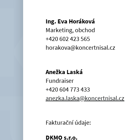
Ing. Eva Horáková
Marketing, obchod
+420 602 423 565
horakova@koncertnisal.cz
Anežka Laská
Fundraiser
+420 604 773 433
anezka.laska@koncertnisal.cz
Fakturační údaje:
DKMO s.r.o.