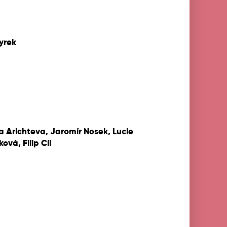
Dyrek
a Arichteva, Jaromír Nosek, Lucie
ová, Filip Cíl