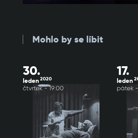
Mohlo by se líbit
30.
17.
2020
2
leden
leden
čtvrtek - 19:00
pátek -