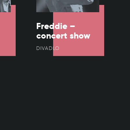
Freddie –
concert show
DIVADLO