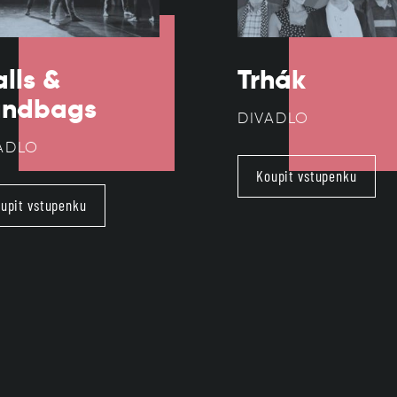
lls &
Trhák
ndbags
DIVADLO
ADLO
Koupit vstupenku
upit vstupenku