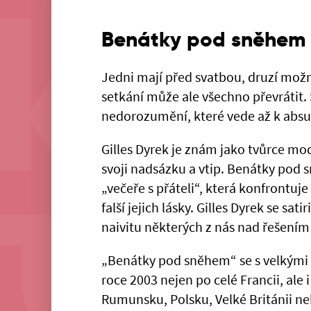
Benátky pod sněhem
Jedni mají před svatbou, druzí mo
setkání může ale všechno převrátit
nedorozumění, které vede až k absur
Gilles Dyrek je znám jako tvůrce mo
svoji nadsázku a vtip. Benátky pod 
„večeře s přáteli“, která konfrontuj
falší jejich lásky. Gilles Dyrek se s
naivitu některých z nás nad řešení
„Benátky pod sněhem“ se s velkými 
roce 2003 nejen po celé Francii, ale 
Rumunsku, Polsku, Velké Británii ne