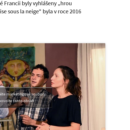
 Francii byly vyhlášeny „hrou
se sous la neige“ byla v roce 2016
měte marketingové soubory
povolte tento obsah