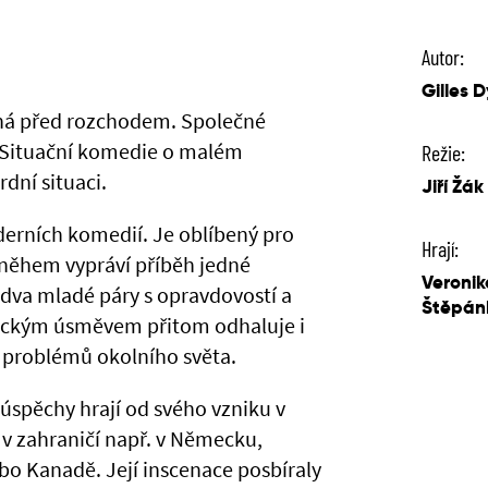
Autor:
Gilles 
žná před rozchodem. Společné
. Situační komedie o malém
Režie:
dní situaci.
Jiří Žák
derních komedií. Je oblíbený pro
Hrají:
sněhem vypráví příběh jedné
Veronik
e dva mladé páry s opravdovostí a
Štěpánk
atirickým úsměvem přitom odhaluje i
m problémů okolního světa.
úspěchy hrají od svého vzniku v
i v zahraničí např. v Německu,
bo Kanadě. Její inscenace posbíraly