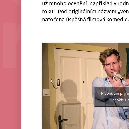
už mnoho ocenění, například v rodné
roku“. Pod originálním názvem „Veni
natočena úspěšná filmová komedie.
Klepnutím přij
cookie a 