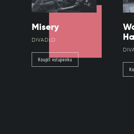
Misery
Wa
Ha
DIVADLO
DIV
Koupit vstupenku
Ko