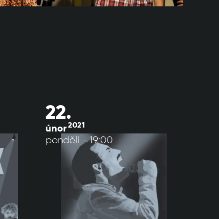
22.
2021
únor
pondělí - 19:00