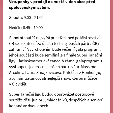
Vstupenky v prodeji na místě v den akce před
společenským sálem.
Sobota: 9.00 – 21.00
Neděle: 8.45 – 19.00
Sobotní soutěž nejvyšší prestiže hned po Mistrovství
ČR se uskuteční za účasti těch nejlepších párů z ČR i
zahraničí. Vyvrcholením bude večerní gala program,
jehož součástí bude semifinále a finále Super Taneční
ligy – latinskoamerické tance. V rámci galaprogramu
vystoupení jeden z nejlepších páru světa Massimo
Arcolin a Laura Zmajkovicova. Přiletí až z Honkongu,
aby nám zatancovali nejlepší show, kterou můžete
v ČR vidět.
Super Taneční ligu budou doprovázet postupové
soutěže dětí, juniorů, mládežníků, dospělých a seniorů
konané ve dvou dnech.