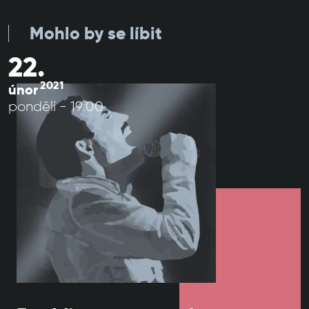
Mohlo by se líbit
22.
2021
únor
pondělí - 19:00