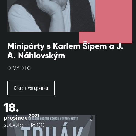
Minipárty s Karlem Šípem a J.
A. Náhlovským
DIVADLO
Koupit vstupenku
18.
2021
prosinec
sobota - 18:00