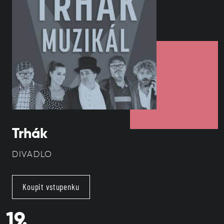
Trhák
DIVADLO
Koupit vstupenku
19.