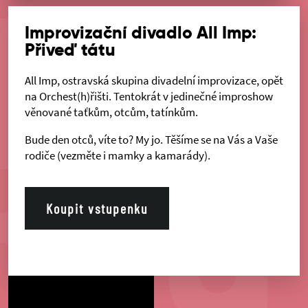
Improvizační divadlo All Imp:
Přiveď tátu
All Imp, ostravská skupina divadelní improvizace, opět
na Orchest(h)řišti. Tentokrát v jedinečné improshow
věnované taťkům, otcům, tatínkům.
Bude den otců, víte to? My jo. Těšíme se na Vás a Vaše
rodiče (vezměte i mamky a kamarády).
Koupit vstupenku