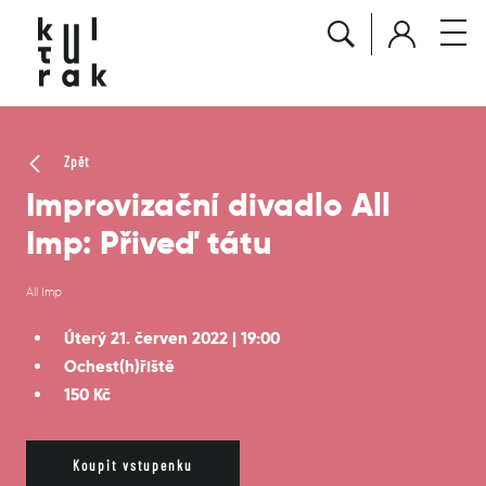
Zpět
Improvizační divadlo All
Imp: Přiveď tátu
All Imp
Úterý 21. červen 2022 | 19:00
Ochest(h)řiště
150 Kč
Koupit vstupenku