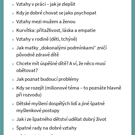
Vztahy v práci – jak je zlepšit
Kdy je dobré chovat se jako psychopat
Vztahy mezi mužem a ženou
Kurvítka: přitažlivost, láska a empatie
Vztahy v rodině (děti, tchýně)
Jak matky „dokonalými podmínkami“ zničí
původně zdravé dítě
Chcete mít úspěšné dítě? A ví, že něco musí
obětovat?
Jak poznat budoucí problémy
Kdy se rozejít (milionové téma – to poznáte hlavně
při rozvodu)
Dětské myšlení dospělých lidí a jiné špatné
myšlenkové postupy
Jak i ze špatného dětství udělat dobrý život
Špatné rady na dobré vztahy