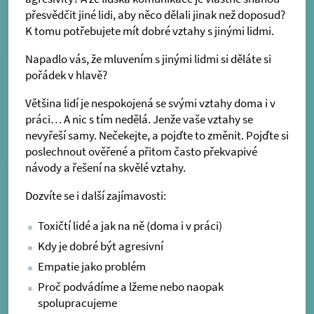
přesvědčit jiné lidi, aby něco dělali jinak než doposud?
K tomu potřebujete mít dobré vztahy s jinými lidmi.
Napadlo vás, že mluvením s jinými lidmi si děláte si
pořádek v hlavě?
Většina lidí je nespokojená se svými vztahy doma i v
práci… A nic s tím nedělá. Jenže vaše vztahy se
nevyřeší samy. Nečekejte, a pojďte to změnit. Pojďte si
poslechnout ověřené a přitom často překvapivé
návody a řešení na skvělé vztahy.
Dozvíte se i další zajímavosti:
Toxičtí lidé a jak na ně (doma i v práci)
Kdy je dobré být agresivní
Empatie jako problém
Proč podvádíme a lžeme nebo naopak
spolupracujeme