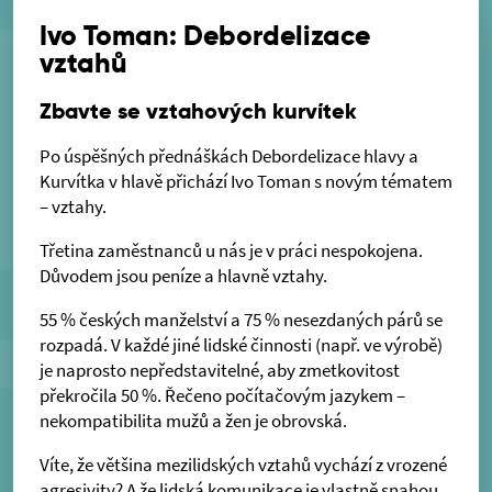
Ivo Toman: Debordelizace
vztahů
Zbavte se vztahových kurvítek
Po úspěšných přednáškách Debordelizace hlavy a
Kurvítka v hlavě přichází Ivo Toman s novým tématem
– vztahy.
Třetina zaměstnanců u nás je v práci nespokojena.
Důvodem jsou peníze a hlavně vztahy.
55 % českých manželství a 75 % nesezdaných párů se
rozpadá. V každé jiné lidské činnosti (např. ve výrobě)
je naprosto nepředstavitelné, aby zmetkovitost
překročila 50 %. Řečeno počítačovým jazykem –
nekompatibilita mužů a žen je obrovská.
Víte, že většina mezilidských vztahů vychází z vrozené
agresivity? A že lidská komunikace je vlastně snahou