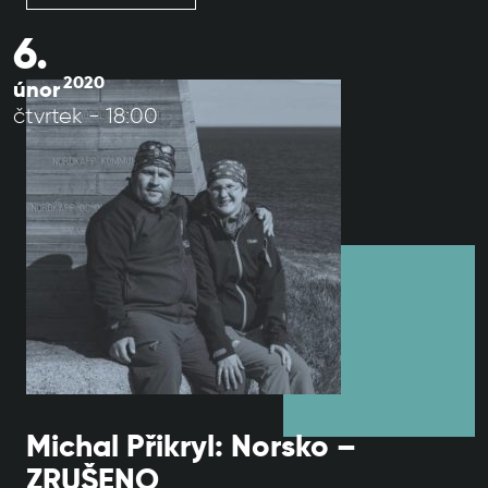
6.
2020
únor
čtvrtek - 18:00
Michal Přikryl: Norsko –
ZRUŠENO