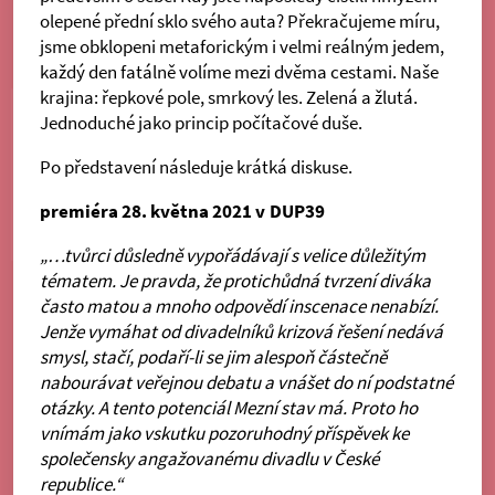
olepené přední sklo svého auta? Překračujeme míru,
jsme obklopeni metaforickým i velmi reálným jedem,
každý den fatálně volíme mezi dvěma cestami. Naše
krajina: řepkové pole, smrkový les. Zelená a žlutá.
Jednoduché jako princip počítačové duše.
Po představení následuje krátká diskuse.
premiéra 28. května 2021 v DUP39
„…tvůrci důsledně vypořádávají s velice důležitým
tématem. Je pravda, že protichůdná tvrzení diváka
často matou a mnoho odpovědí inscenace nenabízí.
Jenže vymáhat od divadelníků krizová řešení nedává
smysl, stačí, podaří-li se jim alespoň částečně
nabourávat veřejnou debatu a vnášet do ní podstatné
otázky. A tento potenciál Mezní stav má. Proto ho
vnímám jako vskutku pozoruhodný příspěvek ke
společensky angažovanému divadlu v České
republice.“