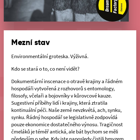
Mezní stav
Environmentální groteska. Výživná.
Kdo se stará o to, co není vidět?
Dokumentární inscenace o otravě krajiny a řádném
hospodáři vytvořená z rozhovorů s entomology,
filosofy, včelaři a bojovníky v kůrovcové kauze.
Sugestivní příběhy lidí i krajiny, která ztratila
kontinuální péči. Naše země nevzkvétá, ach, synku,
synku. Řádný hospodář se legislativně zodpovídá
pouze ekonomice dostatečného výnosu. Tragičnost
čmeláků je téměř antická, ale bát bychom se měli
především o sebe. Kdy jste naposledy čistili hmyzem