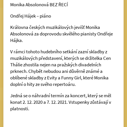
Monika Absolonová BEZ ŘECÍ
Ondřej Hájek – piáno
Královna českých muzikálových jevišť Monika
Absolonová za doprovodu skvělého pianisty Ondřeje
Hájka.
V rámci tohoto hudebního setkání zazní skladby z
muzikálových představení, kterých se držitelka Cen
Thálie zhostila nejen na pražských divadelních
prknech. Chybět nebudou ani důvěrně známé a
oblíbené skladby z Evity a Funny Girl, které Monika
doplní o hity ze svého repertoáru.
Jedná se o náhradní termín za koncert, který se měl
konat 2. 12. 2020 a 7. 12. 2021. Vstupenky zůstávají v
platnosti.