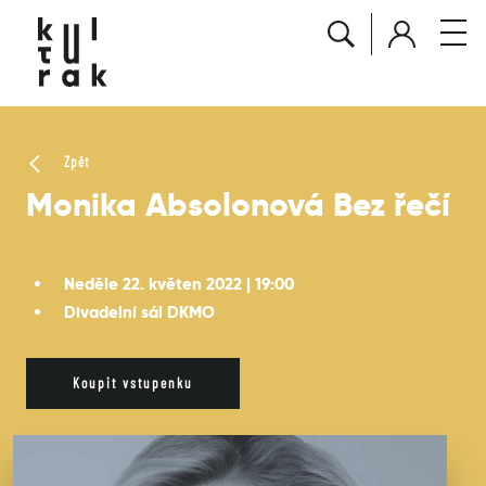
Zpět
Monika Absolonová Bez řečí
Neděle 22. květen 2022 | 19:00
Divadelní sál DKMO
Koupit vstupenku