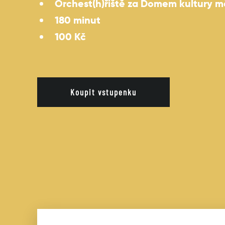
Orchest(h)řiště za Domem kultury m
180 minut
100 Kč
Koupit vstupenku