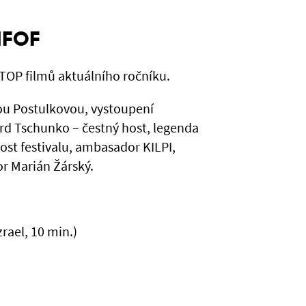
MFOF
 TOP filmů aktuálního ročníku.
nou Postulkovou, vystoupení
d Tschunko – čestný host, legenda
ost festivalu, ambasador KILPI,
 Marián Žárský.
ael, 10 min.)