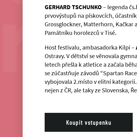
GERHARD TSCHUNKO
– legenda čs.
prvovýstupů na pískovcích, účastník
Grossglockner, Matterhorn, Kačkar a 
Památníku horolezců v Tisé.
Host festivalu, ambasadorka Kilpi –
Ostravy. V dětství se věnovala gymnas
letech přešla k atletice a začala bě
se zúčastňuje závodů “Spartan Race”
vybojovala 2.místo v elitní kategorii
nejen z ČR, ale taky ze Slovenska, Ř
Koupit vstupenku