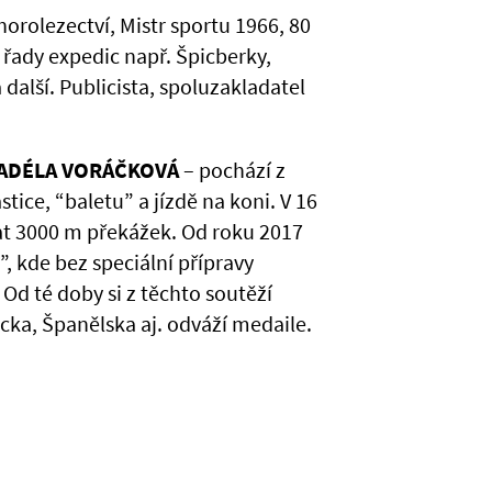
horolezectví, Mistr sportu 1966, 80
 řady expedic např. Špicberky,
další. Publicista, spoluzakladatel
ADÉLA VORÁČKOVÁ
– pochází z
tice, “baletu” a jízdě na koni. V 16
hat 3000 m překážek. Od roku 2017
, kde bez speciální přípravy
. Od té doby si z těchto soutěží
ecka, Španělska aj. odváží medaile.