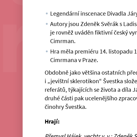
Legendární inscenace Divadla Já
Autory jsou Zdeněk Svěrák s Ladi
je rovněž uváděn fiktivní český vy
Cimrman.
Hra měla premiéru 14. listopadu 
Cimrmana v Praze.
Obdobně jako většina ostatních pře
i „jevištní sklerotikon“ Švestka slož
referátů, týkajících se života a díla 
druhé části pak ucelenějšího zprac
činohry Švestka.
Hrají:
Přemysl Hájek, vechtr v. v.: Zdeněk 