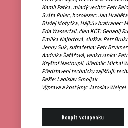
Kamil Patka, mladý vechtr: Petr Rei
Sváťa Pulec, horolezec: Jan Hrabět
Blažej Motyčka, Hájkův bratranec: 
Eda Wasserfall, člen KČT: Genadij 
Emilka Najbrtová, služka: Petr Bruk
Jenny Suk, sufražetka: Petr Brukne
Andulka Šafářová, venkovanka: Pet
Kryštof Nastoupil, úředník: Michal W
Představení technicky zajišťují: tech
Režie: Ladislav Smoljak
Výprava a kostýmy: Jaroslav Weigel
Koupit vstupenku