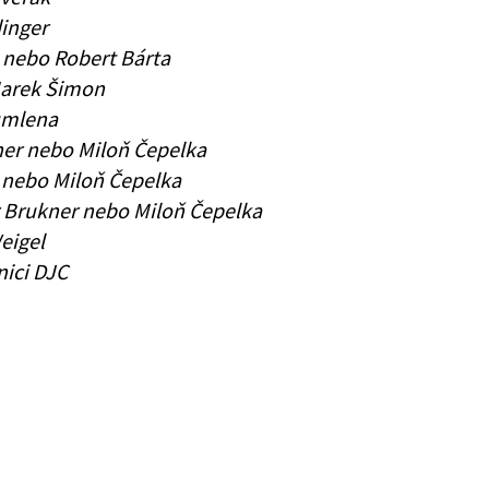
dinger
a nebo Robert Bárta
Marek Šimon
Rumlena
ner nebo Miloň Čepelka
r nebo Miloň Čepelka
r Brukner nebo Miloň Čepelka
eigel
nici DJC