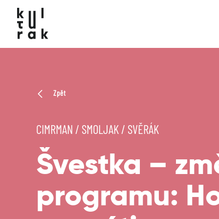
Zpět
CIMRMAN / SMOLJAK / SVĚRÁK
Švestka – z
programu: H