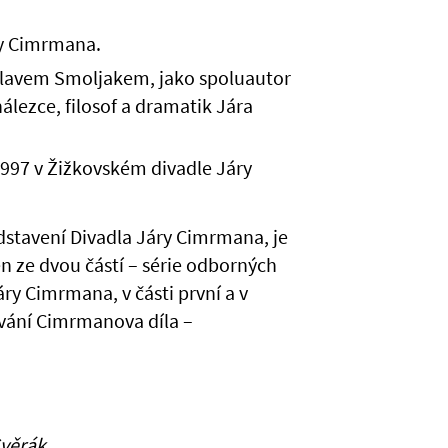
ry Cimrmana.
slavem Smoljakem, jako spoluautor
nálezce, filosof a dramatik Jára
1997 v Žižkovském divadle Járy
dstavení Divadla Járy Cimrmana, je
en ze dvou částí – série odborných
Járy Cimrmana, v části první a v
ování Cimrmanova díla –
Svěrák