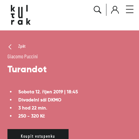
Zpět
Giacomo Puccini
Turandot
Sobota 12. říjen 2019 | 18:45
Divadelní sál DKMO
3 hod 22 min.
250 - 320 Kč
Koupit vstupenku