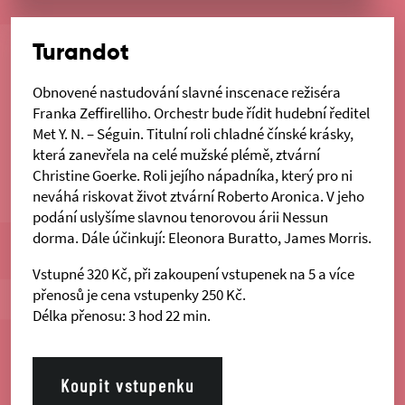
Turandot
Obnovené nastudování slavné inscenace režiséra
Franka Zeffirelliho. Orchestr bude řídit hudební ředitel
Met Y. N. – Séguin. Titulní roli chladné čínské krásky,
která zanevřela na celé mužské plémě, ztvární
Christine Goerke. Roli jejího nápadníka, který pro ni
neváhá riskovat život ztvární Roberto Aronica. V jeho
podání uslyšíme slavnou tenorovou árii Nessun
dorma. Dále účinkují: Eleonora Buratto, James Morris.
Vstupné 320 Kč, při zakoupení vstupenek na 5 a více
přenosů je cena vstupenky 250 Kč.
Délka přenosu: 3 hod 22 min.
Koupit vstupenku