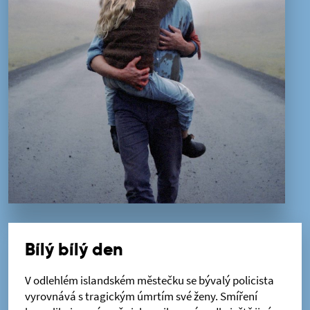
Bílý bílý den
V odlehlém islandském městečku se bývalý policista
vyrovnává s tragickým úmrtím své ženy. Smíření