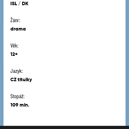
ISL / DK
Žánr:
drama
Věk:
12+
Jazyk:
CZ titulky
Stopáž:
109 min.