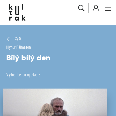
Zpět
Hlynur Pálmason
Bílý bílý den
Vyberte projekci: