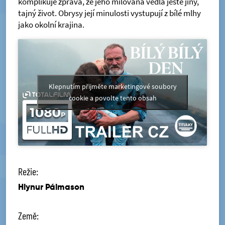
komplikuje zpráva, že jeho milovaná vedla ještě jiný,
tajný život. Obrysy její minulosti vystupují z bílé mlhy
jako okolní krajina.
Klepnutím přijměte marketingové soubory
cookie a povolte tento obsah
Režie:
Hlynur Pálmason
Země: