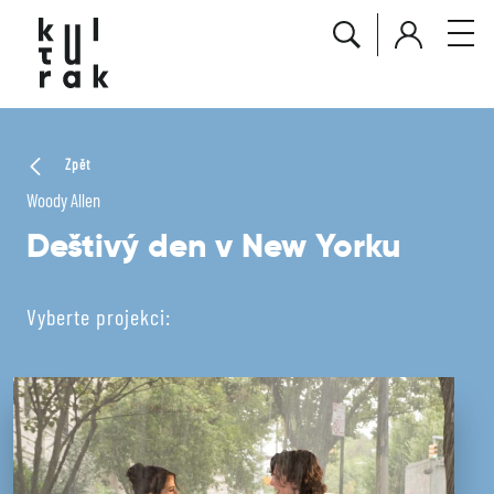
Zpět
Woody Allen
Deštivý den v New Yorku
Vyberte projekci: