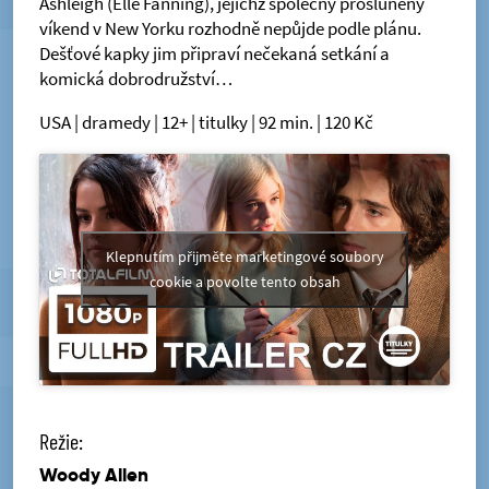
Ashleigh (Elle Fanning), jejichž společný prosluněný
víkend v New Yorku rozhodně nepůjde podle plánu.
Dešťové kapky jim připraví nečekaná setkání a
komická dobrodružství…
USA | dramedy | 12+ | titulky | 92 min. | 120 Kč
Klepnutím přijměte marketingové soubory
cookie a povolte tento obsah
Režie:
Woody Allen