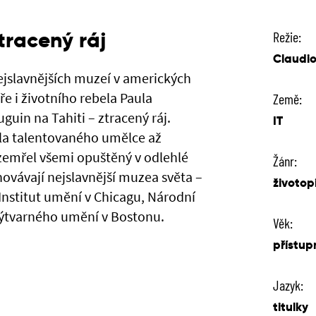
tracený ráj
Režie:
Claudio
nejslavnějších muzeí v amerických
e i životního rebela Paula
Země:
uin na Tahiti – ztracený ráj.
IT
la talentovaného umělce až
zemřel všemi opuštěný v odlehlé
Žánr:
hovávají nejslavnější muzea světa –
životop
nstitut umění v Chicagu, Národní
ýtvarného umění v Bostonu.
Věk:
přístup
Jazyk:
titulky