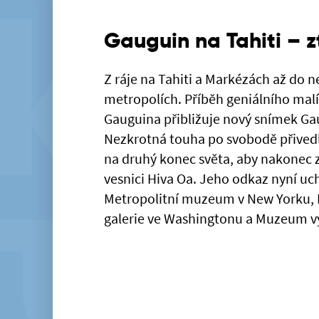
Gauguin na Tahiti – z
Z ráje na Tahiti a Markézách až do 
metropolích. Příběh geniálního malíř
Gauguina přibližuje nový snímek Gaug
Nezkrotná touha po svobodě přived
na druhý konec světa, aby nakonec 
vesnici Hiva Oa. Jeho odkaz nyní uc
Metropolitní muzeum v New Yorku, I
galerie ve Washingtonu a Muzeum v