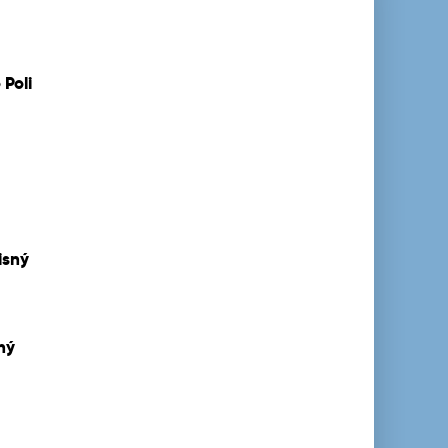
 Poli
isný
ný