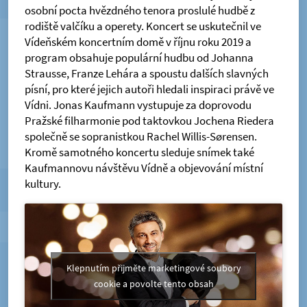
osobní pocta hvězdného tenora proslulé hudbě z
rodiště valčíku a operety. Koncert se uskutečnil ve
Vídeňském koncertním domě v říjnu roku 2019 a
program obsahuje populární hudbu od Johanna
Strausse, Franze Lehára a spoustu dalších slavných
písní, pro které jejich autoři hledali inspiraci právě ve
Vídni. Jonas Kaufmann vystupuje za doprovodu
Pražské filharmonie pod taktovkou Jochena Riedera
společně se sopranistkou Rachel Willis-Sørensen.
Kromě samotného koncertu sleduje snímek také
Kaufmannovu návštěvu Vídně a objevování místní
kultury.
Klepnutím přijměte marketingové soubory
cookie a povolte tento obsah