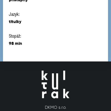
Jazyk:
titulky
Stopáž:
98 min
DKMO s.r.o.