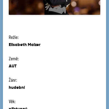
Režie:
Elisabeth Malzer
Země:
AUT
Žánr:
hudební
Věk:
přístupný