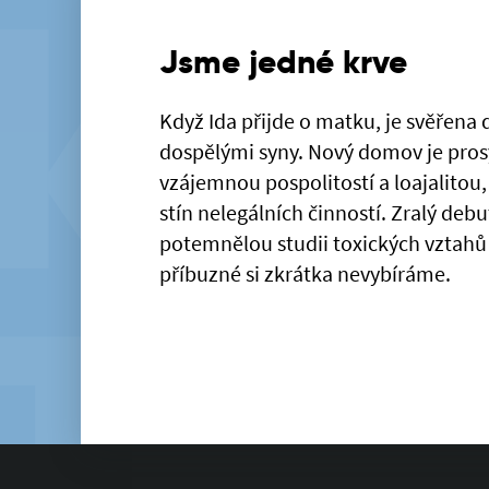
Jsme jedné krve
Když Ida přijde o matku, je svěřena do
dospělými syny. Nový domov je pro
vzájemnou pospolitostí a loajalitou
stín nelegálních činností. Zralý deb
potemnělou studii toxických vztahů 
příbuzné si zkrátka nevybíráme.