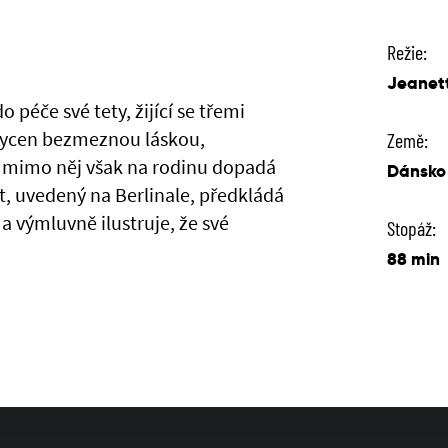
Režie:
Jeanet
 péče své tety, žijící se třemi
sycen bezmeznou láskou,
Země:
, mimo něj však na rodinu dopadá
Dánsko
ut, uvedený na Berlinale, předkládá
a výmluvně ilustruje, že své
Stopáž:
88 min