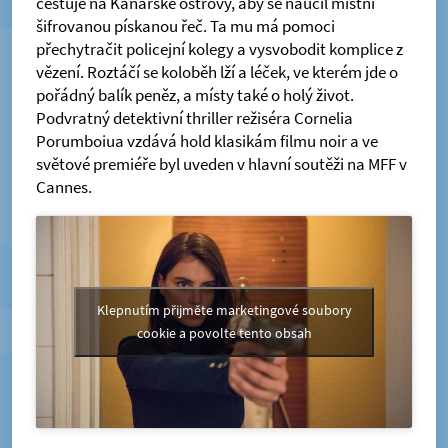
cestuje na Kanárské ostrovy, aby se naučil místní
šifrovanou pískanou řeč. Ta mu má pomoci
přechytračit policejní kolegy a vysvobodit komplice z
vězení. Roztáčí se koloběh lží a léček, ve kterém jde o
pořádný balík peněz, a místy také o holý život.
Podvratný detektivní thriller režiséra Cornelia
Porumboiua vzdává hold klasikám filmu noir a ve
světové premiéře byl uveden v hlavní soutěži na MFF v
Cannes.
Klepnutím přijměte marketingové soubory
cookie a povolte tento obsah