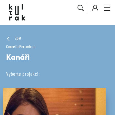
Zpět
Corneliu Porumboiu
Kanáři
Vyberte projekci: