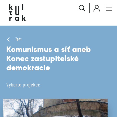
Zpět
Komunismus a síť aneb
Konec zastupitelské
demokracie
Vyberte projekci: