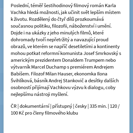
Poslední, téměř šestihodinový filmový román Karla
Vachka hledá možnosti, jak učinit svět lepším místem
k životu. Rozdělený do čtyř dílů prozkoumává
současnou politiku, filozofii, náboženství i umění.
Dojde i na ukázky z jeho minulých filmů, které
dohromady tvoří nepřetržitý a navazující proud
obrazů, ve kterém se napříč desetiletími a kontinenty
mohou potkat reformní komunista Josef Smrkovský s
americkým prezidentem Donaldem Trumpem nebo
výtvarník Marcel Duchamp s premiérem Andrejem
Babišem. Filozof Milan Hauser, ekonomka Ilona
Švihlíková, básník Andrej Stankovič a desítky dalších
osobností přijímají Vachkovu výzvu k dialogu, coby
nejlepšímu nástroji myšlení.
ČR | dokumentární | přístupný | česky | 335 min. | 120 /
100 Kč pro členy filmového klubu