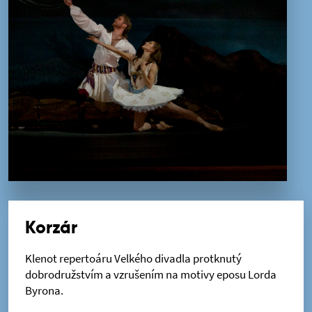
Korzár
Klenot repertoáru Velkého divadla protknutý
dobrodružstvím a vzrušením na motivy eposu Lorda
Byrona.