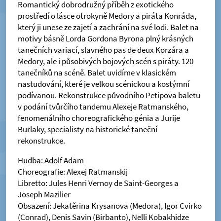
Romantický dobrodružný příběh z exotického
prostředí o lásce otrokyně Medory a piráta Konráda,
který ji unese ze zajetí a zachrání na své lodi. Balet na
motivy básně Lorda Gordona Byrona plný krásných
tanečních variací, slavného pas de deux Korzára a
Medory, ale i působivých bojových scén s piráty. 120
tanečníků na scéně. Balet uvidíme v klasickém
nastudování, které je velkou scénickou a kostýmní
podívanou. Rekonstrukce původního Petipova baletu
v podání tvůrčího tandemu Alexeje Ratmanského,
fenomenálního choreografického génia a Jurije
Burlaky, specialisty na historické taneční
rekonstrukce.
Hudba: Adolf Adam
Choreografie: Alexej Ratmanskij
Libretto: Jules Henri Vernoy de Saint-Georges a
Joseph Mazilier
Obsazení: Jekatěrina Krysanova (Medora), Igor Cvirko
(Conrad), Denis Savin (Birbanto), Nelli Kobakhidze