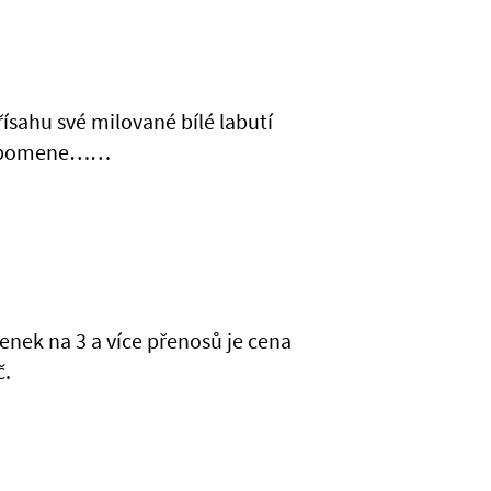
řísahu své milované bílé labutí
 zapomene……
enek na 3 a více přenosů je cena
č.