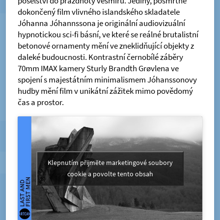
poselství do prázdnoty vesmíru. Jediný, posmrtně
dokončený film vlivného islandského skladatele
Jóhanna Jóhannssona je originální audiovizuální
hypnotickou sci-fi básní, ve které se reálné brutalistní
betonové ornamenty mění ve zneklidňující objekty z
daleké budoucnosti. Kontrastní černobílé záběry
70mm IMAX kamery Sturly Brandth Grøvlena ve
spojení s majestátním minimalismem Jóhanssonovy
hudby mění film v unikátní zážitek mimo povědomý
čas a prostor.
Klepnutím přijměte marketingové soubory
cookie a povolte tento obsah