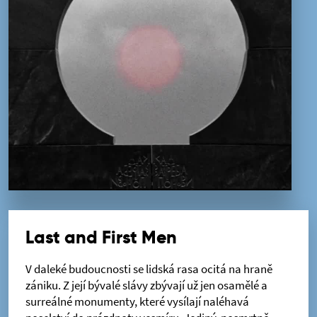
Last and First Men
V daleké budoucnosti se lidská rasa ocitá na hraně
zániku. Z její bývalé slávy zbývají už jen osamělé a
surreálné monumenty, které vysílají naléhavá