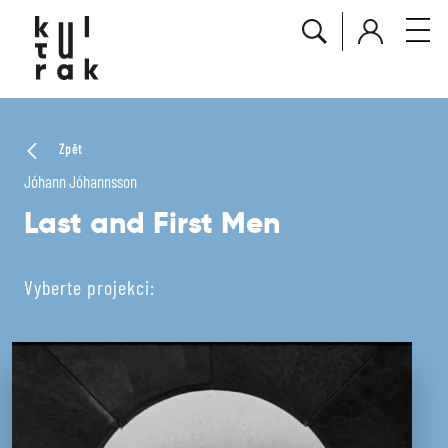
Zpět
Jóhann Jóhannsson
Last and First Men
Vyberte projekci: