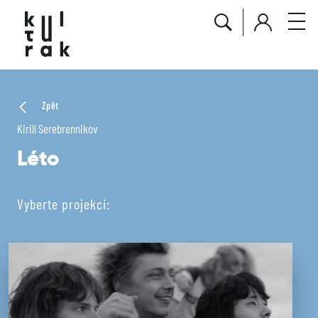
Zpět
Kirill Serebrennikov
Léto
Vyberte projekci: