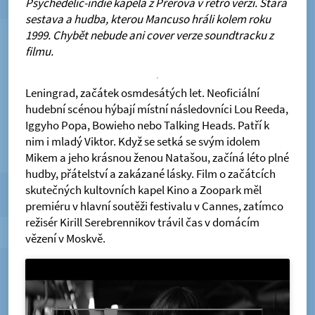
Psychedelic-indie kapela z Přerova v retro verzi. Stará
sestava a hudba, kterou Mancuso hráli kolem roku
1999. Chybět nebude ani cover verze soundtracku z
filmu.
Leningrad, začátek osmdesátých let. Neoficiální
hudební scénou hýbají místní následovníci Lou Reeda,
Iggyho Popa, Bowieho nebo Talking Heads. Patří k
nim i mladý Viktor. Když se setká se svým idolem
Mikem a jeho krásnou ženou Natašou, začíná léto plné
hudby, přátelství a zakázané lásky. Film o začátcích
skutečných kultovních kapel Kino a Zoopark měl
premiéru v hlavní soutěži festivalu v Cannes, zatímco
režisér Kirill Serebrennikov trávil čas v domácím
vězení v Moskvě.