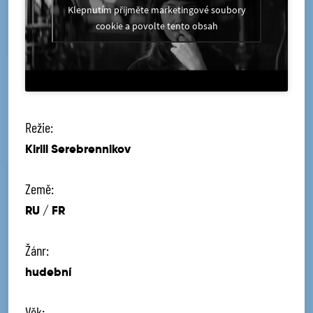
Klepnutím přijměte marketingové soubory
cookie a povolte tento obsah
Režie:
Kirill Serebrennikov
Země:
RU / FR
Žánr:
hudební
Věk: