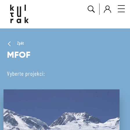
Zpět
MFOF
Vyberte projekci: