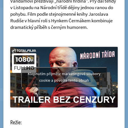
Vandamovi přezdívají „národní hrdina“. Prý dal tehdy
v Listopadu na Národní třídě dějiny jednou ranou do
pohybu. Film podle stejnojmenné knihy Jaroslava
Rudiše v hlavní roli s Hynkem Čermákem kombinuje
dramatický příběh s černým humorem.
Klepnutím přijměte marketingové soubory
cookie a povolte tento obsah
Režie: