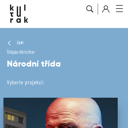
Zpět
Štěpán Altrichter
Národní třída
Vyberte projekci: