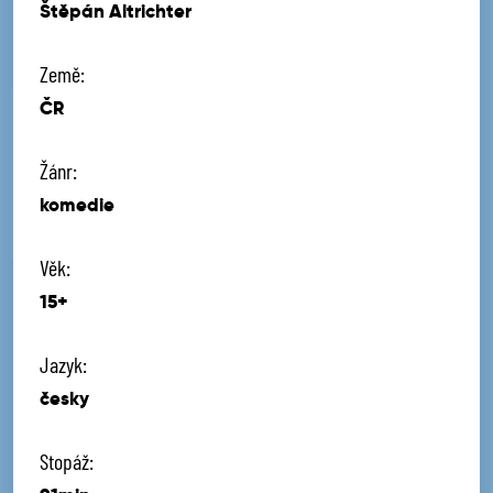
Štěpán Altrichter
Země:
ČR
Žánr:
komedie
Věk:
15+
Jazyk:
česky
Stopáž: