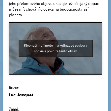
jeho přelomového objevu ukazuje režisér, jaký dopad
může mít chování člověka na budoucnost naší
planety.
Klepnutím přijměte marketingové soubory
cookie a povolte tento obsah
Režie:
Luc Jacquet
Země: