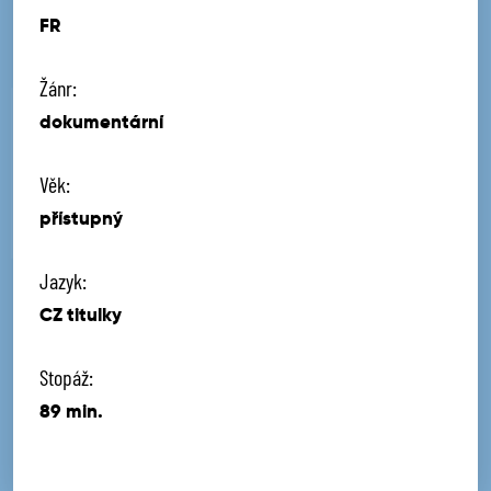
FR
Žánr:
dokumentární
Věk:
přístupný
Jazyk:
CZ titulky
Stopáž:
89 min.