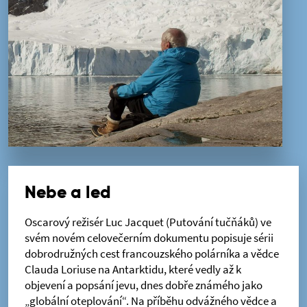
Nebe a led
Oscarový režisér Luc Jacquet (Putování tučňáků) ve
svém novém celovečerním dokumentu popisuje sérii
dobrodružných cest francouzského polárníka a vědce
Clauda Loriuse na Antarktidu, které vedly až k
objevení a popsání jevu, dnes dobře známého jako
„globální oteplování“. Na příběhu odvážného vědce a