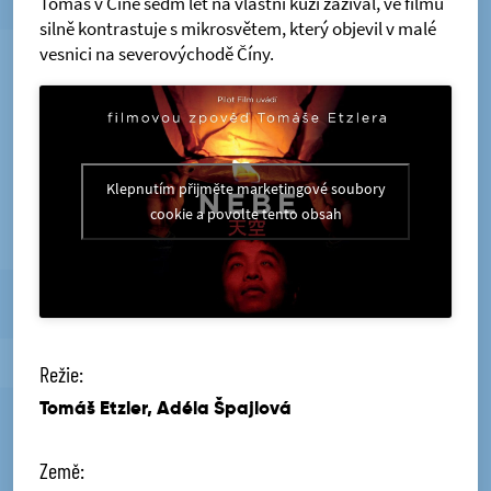
Tomáš v Číně sedm let na vlastní kůži zažíval, ve filmu
silně kontrastuje s mikrosvětem, který objevil v malé
vesnici na severovýchodě Číny.
Klepnutím přijměte marketingové soubory
cookie a povolte tento obsah
Režie:
Tomáš Etzler, Adéla Špajlová
Země: