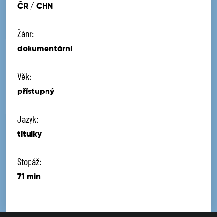
ČR / CHN
Žánr:
dokumentární
Věk:
přístupný
Jazyk:
titulky
Stopáž:
71 min