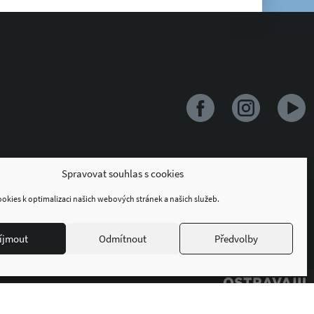
Spravovat souhlas s cookies
kies k optimalizaci našich webových stránek a našich služeb.
íjmout
Odmítnout
Předvolby