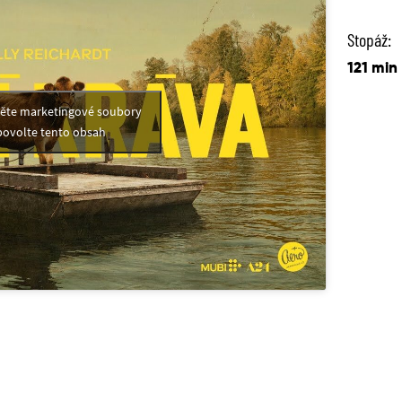
Stopáž:
121 min
měte marketingové soubory
povolte tento obsah