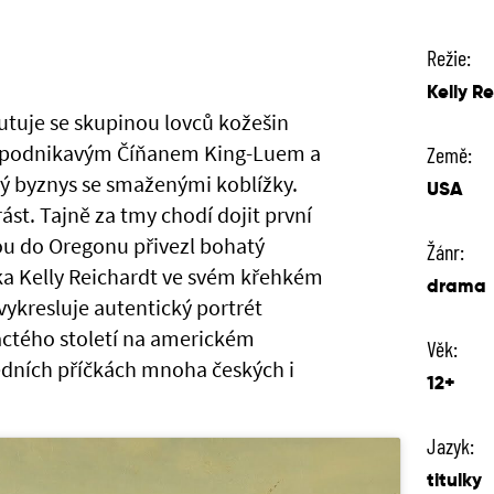
Režie:
Kelly R
utuje se skupinou lovců kožešin
s podnikavým Číňanem King-Luem a
Země:
ý byznys se smaženými koblížky.
USA
st. Tajně za tmy chodí dojit první
rou do Oregonu přivezl bohatý
Žánr:
ka Kelly Reichardt ve svém křehkém
drama
ykresluje autentický portrét
áctého století na americkém
Věk:
edních příčkách mnoha českých i
12+
Jazyk:
titulky