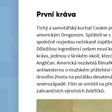
První kráva
Tichý a samotářský kuchař Cookie p
americkým Oregonem. Spřátelí se 
společně rozjedou nečekaně úspěšn
Důležitou ingredienci ovšem musí krá
krávu, jedinou v širokém okolí, kte
Angličan. Americká nezávislá filmař
antiwesternu o mužském přátelství v
drsného života na počátku devaten
severozápadě. Film se umístil na př
zahraničních výročních žebříčků.