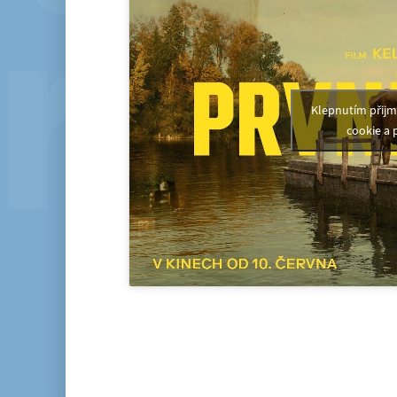
Klepnutím přij
cookie a 