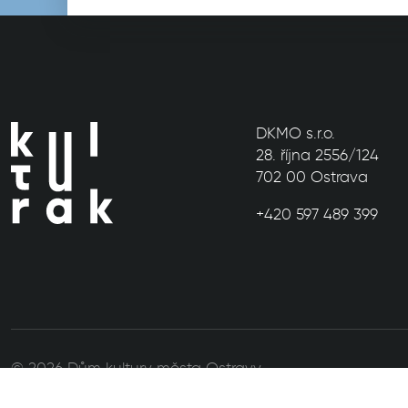
DKMO s.r.o.
28. října 2556/124
702 00 Ostrava
+420 597 489 399
© 2026 Dům kultury města Ostravy