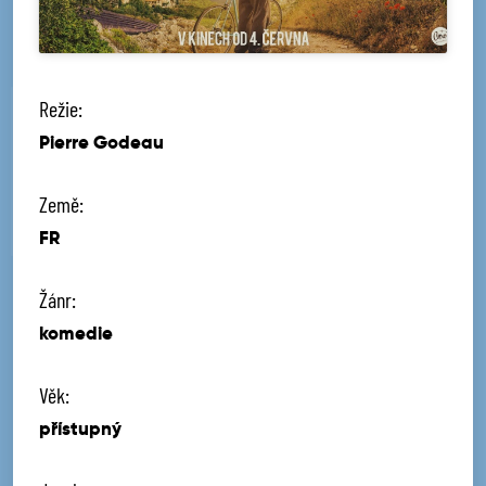
Režie:
Pierre Godeau
Země:
FR
Žánr:
komedie
Věk:
přístupný