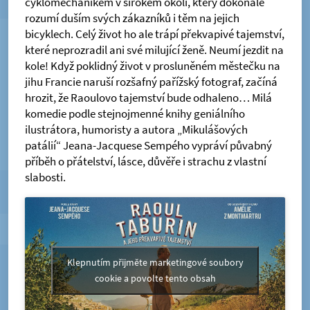
cyklomechanikem v širokém okolí, který dokonale
rozumí duším svých zákazníků i těm na jejich
bicyklech. Celý život ho ale trápí překvapivé tajemství,
které neprozradil ani své milující ženě. Neumí jezdit na
kole! Když poklidný život v prosluněném městečku na
jihu Francie naruší rozšafný pařížský fotograf, začíná
hrozit, že Raoulovo tajemství bude odhaleno… Milá
komedie podle stejnojmenné knihy geniálního
ilustrátora, humoristy a autora „Mikulášových
patálií“ Jeana-Jacquese Sempého vypráví půvabný
příběh o přátelství, lásce, důvěře i strachu z vlastní
slabosti.
Klepnutím přijměte marketingové soubory
cookie a povolte tento obsah