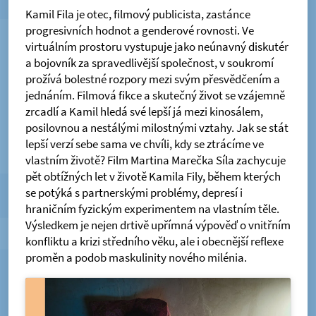
Kamil Fila je otec, filmový publicista, zastánce
progresivních hodnot a genderové rovnosti. Ve
virtuálním prostoru vystupuje jako neúnavný diskutér
a bojovník za spravedlivější společnost, v soukromí
prožívá bolestné rozpory mezi svým přesvědčením a
jednáním. Filmová fikce a skutečný život se vzájemně
zrcadlí a Kamil hledá své lepší já mezi kinosálem,
posilovnou a nestálými milostnými vztahy. Jak se stát
lepší verzí sebe sama ve chvíli, kdy se ztrácíme ve
vlastním životě? Film Martina Marečka Síla zachycuje
pět obtížných let v životě Kamila Fily, během kterých
se potýká s partnerskými problémy, depresí i
hraničním fyzickým experimentem na vlastním těle.
Výsledkem je nejen drtivě upřímná výpověď o vnitřním
konfliktu a krizi středního věku, ale i obecnější reflexe
proměn a podob maskulinity nového milénia.