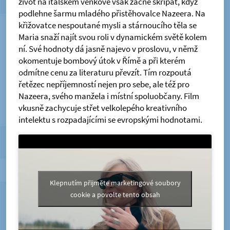
život na italském venkově však začne skřípat, když
podlehne šarmu mladého přistěhovalce Nazeera. Na
křižovatce nespoutané mysli a stárnoucího těla se
Maria snaží najít svou roli v dynamickém světě kolem
ní. Své hodnoty dá jasně najevo v proslovu, v němž
okomentuje bombový útok v Římě a při kterém
odmítne cenu za literaturu převzít. Tím rozpoutá
řetězec nepříjemností nejen pro sebe, ale též pro
Nazeera, svého manžela i místní spoluobčany. Film
vkusně zachycuje střet velkolepého kreativního
intelektu s rozpadajícími se evropskými hodnotami.
Klepnutím přijměte marketingové soubory
cookie a povolte tento obsah