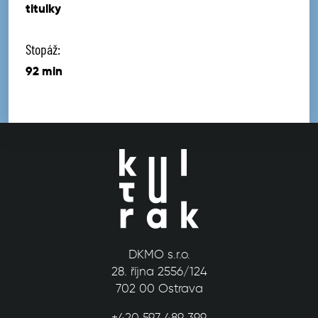
titulky
Stopáž:
92 min
DKMO s.r.o.
28. října 2556/124
702 00 Ostrava
+420 597 489 399