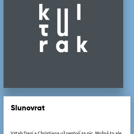
Slunovrat
Vztah Dani a Christiana už nestojí za nic. Možná to ale