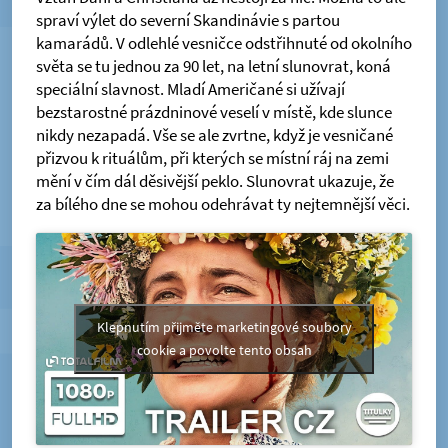
spraví výlet do severní Skandinávie s partou
kamarádů. V odlehlé vesničce odstřihnuté od okolního
světa se tu jednou za 90 let, na letní slunovrat, koná
speciální slavnost. Mladí Američané si užívají
bezstarostné prázdninové veselí v místě, kde slunce
nikdy nezapadá. Vše se ale zvrtne, když je vesničané
přizvou k rituálům, při kterých se místní ráj na zemi
mění v čím dál děsivější peklo. Slunovrat ukazuje, že
za bílého dne se mohou odehrávat ty nejtemnější věci.
Klepnutím přijměte marketingové soubory
cookie a povolte tento obsah