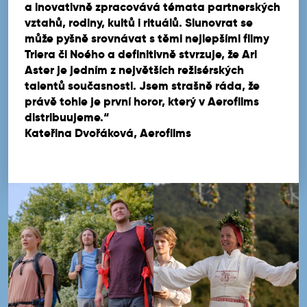
a inovativně zpracovává témata partnerských
vztahů, rodiny, kultů i rituálů. Slunovrat se
může pyšně srovnávat s těmi nejlepšími flimy
Triera či Noého a definitivně stvrzuje, že Ari
Aster je jedním z největších režisérských
talentů současnosti. Jsem strašně ráda, že
právě tohle je první horor, který v Aerofilms
distribuujeme.“
Kateřina Dvořáková, Aerofilms