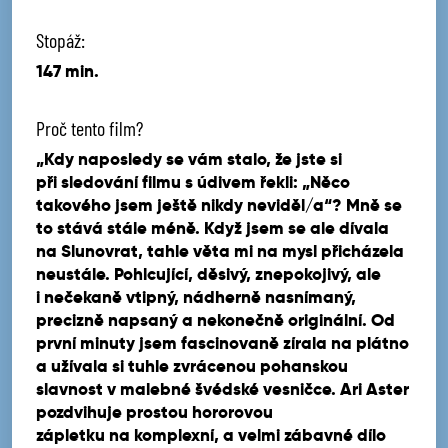
Stopáž:
147 min.
Proč tento film?
„Kdy naposledy se vám stalo, že jste si
při sledování filmu s údivem řekli: „Něco
takového jsem ještě nikdy neviděl/a“? Mně se
to stává stále méně. Když jsem se ale dívala
na Slunovrat, tahle věta mi na mysl přicházela
neustále. Pohlcující, děsivý, znepokojivý, ale
i nečekaně vtipný, nádherně nasnímaný,
precizně napsaný a nekonečně originální. Od
první minuty jsem fascinovaně zírala na plátno
a užívala si tuhle zvrácenou pohanskou
slavnost v malebné švédské vesničce. Ari Aster
pozdvihuje prostou hororovou
zápletku na komplexní, a velmi zábavné dílo