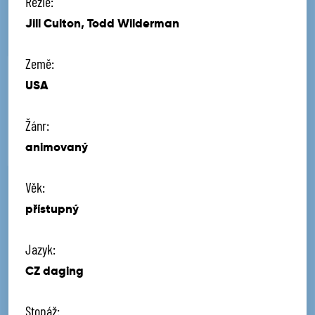
Režie:
Jill Culton, Todd Wilderman
Země:
USA
Žánr:
animovaný
Věk:
přístupný
Jazyk:
CZ daging
Stopáž: