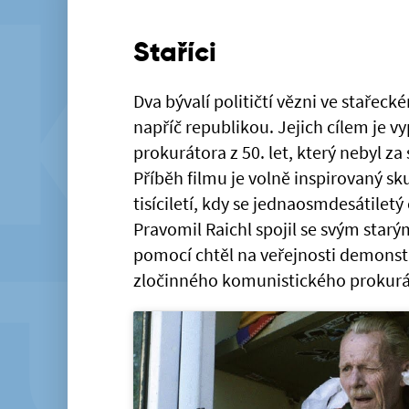
Staříci
Dva bývalí političtí vězni ve stařec
napříč republikou. Jejich cílem je v
prokurátora z 50. let, který nebyl za
Příběh filmu je volně inspirovaný s
tisíciletí, kdy se jednaosmdesátiletý
Pravomil Raichl spojil se svým star
pomocí chtěl na veřejnosti demonstra
zločinného komunistického prokuráto