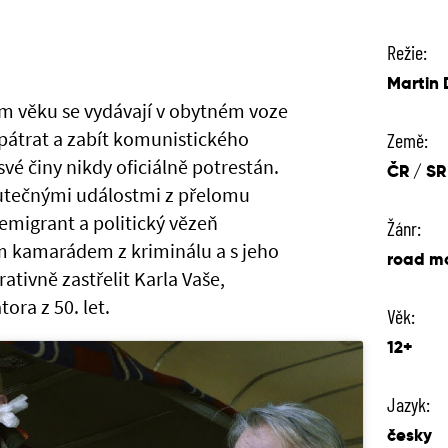
Režie:
Martin 
kém věku se vydávají v obytném voze
ypátrat a zabít komunistického
Země:
 své činy nikdy oficiálně potrestán.
ČR / SR
kutečnými událostmi z přelomu
 emigrant a politický vězeň
Žánr:
ým kamarádem z kriminálu a s jeho
road m
tivně zastřelit Karla Vaše,
ra z 50. let.
Věk:
12+
Jazyk:
česky