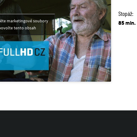
Stopáž:
měte marketingové soubory
85 min.
povolte tento obsah