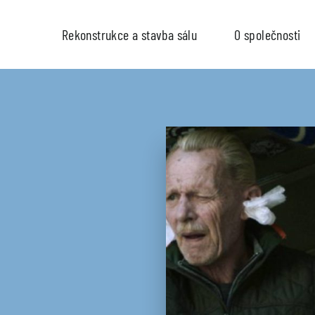
Rekonstrukce a stavba sálu
O společnosti