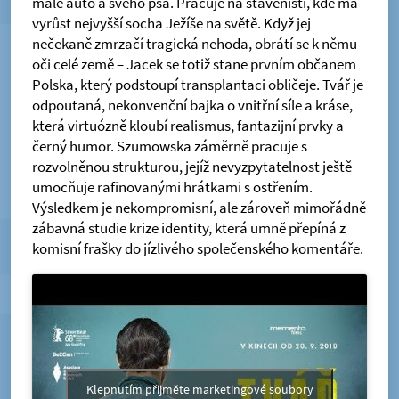
malé auto a svého psa. Pracuje na staveništi, kde má
vyrůst nejvyšší socha Ježíše na světě. Když jej
nečekaně zmrzačí tragická nehoda, obrátí se k němu
oči celé země – Jacek se totiž stane prvním občanem
Polska, který podstoupí transplantaci obličeje. Tvář je
odpoutaná, nekonvenční bajka o vnitřní síle a kráse,
která virtuózně kloubí realismus, fantazijní prvky a
černý humor. Szumowska záměrně pracuje s
rozvolněnou strukturou, jejíž nevyzpytatelnost ještě
umocňuje rafinovanými hrátkami s ostřením.
Výsledkem je nekompromisní, ale zároveň mimořádně
zábavná studie krize identity, která umně přepíná z
komisní frašky do jízlivého společenského komentáře.
Klepnutím přijměte marketingové soubory