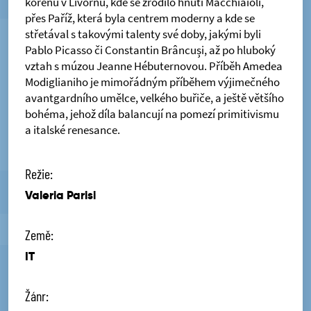
kořenů v Livornu, kde se zrodilo hnutí Macchiaioli,
přes Paříž, která byla centrem moderny a kde se
střetával s takovými talenty své doby, jakými byli
Pablo Picasso či Constantin Brâncuși, až po hluboký
vztah s múzou Jeanne Hébuternovou. Příběh Amedea
Modiglianiho je mimořádným příběhem výjimečného
avantgardního umělce, velkého buřiče, a ještě většího
bohéma, jehož díla balancují na pomezí primitivismu
a italské renesance.
Režie:
Valeria Parisi
Země:
IT
Žánr: