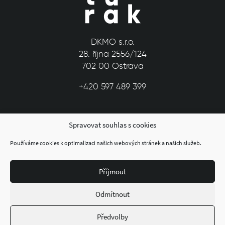
DKMO s.r.o.
28. října 2556/124
702 00 Ostrava
+420 597 489 399
Spravovat souhlas s cookies
Používáme cookies k optimalizaci našich webových stránek a našich služeb.
Příjmout
© 2026 Dům kultury města Ostravy
Odmítnout
Předvolby