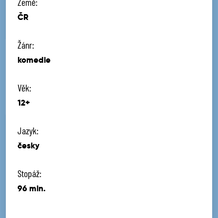
Země:
ČR
Žánr:
komedie
Věk:
12+
Jazyk:
česky
Stopáž:
96 min.