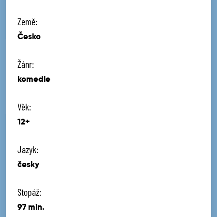
Země:
Česko
Žánr:
komedie
Věk:
12+
Jazyk:
česky
Stopáž:
97 min.