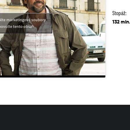
Stopáž:
měte marketingové soubory
132 min
povolte tento obsah