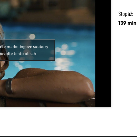
Stopáž:
139 min
měte marketingové soubory
povolte tento obsah