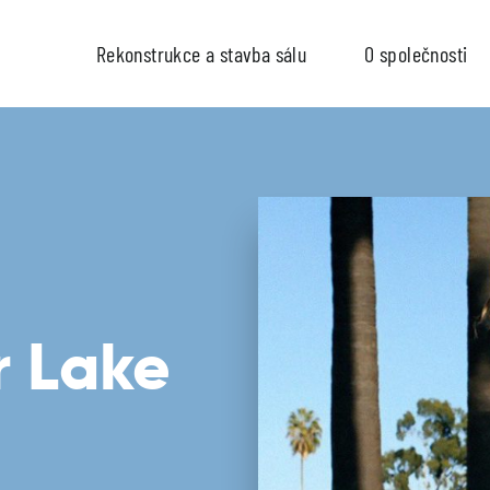
Rekonstrukce a stavba sálu
O společnosti
r Lake