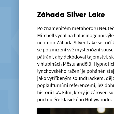
Záhada Silver Lake
Po znamenitém metahororu Neutečeš
Mitchell vydal na halucinogenní výle
neo-noir Záhada Silver Lake se točí 
se po zmizení své mysteriózní sous
pátrání, aby dekódoval tajemství, sk
v hlubinách Města andělů. Hypnotick
lynchovského ražení je poháněn stej
jako vytříbeným soundtrackem, děj
popkulturními referencemi, jež doh
historii L.A. Film, který je zároveň s
poctou éře klasického Hollywoodu.