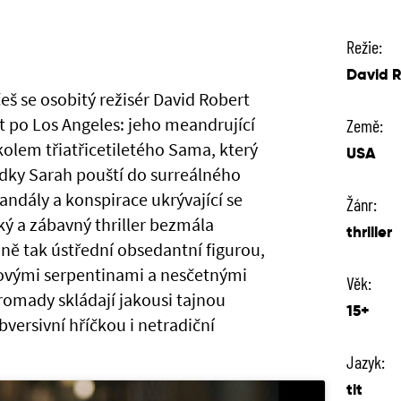
Režie:
David R
 se osobitý režisér David Robert
t po Los Angeles: jeho meandrující
Země:
kolem třiatřicetiletého Sama, který
USA
edky Sarah pouští do surreálného
andály a konspirace ukrývající se
Žánr:
ý a zábavný thriller bezmála
thriller
ně tak ústřední obsedantní figurou,
ovými serpentinami a nesčetnými
Věk:
romady skládají jakousi tajnou
15+
ubversivní hříčkou i netradiční
Jazyk:
tit