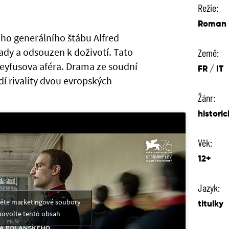
Režie:
Roman 
ého generálního štábu Alfred
ady a odsouzen k doživotí. Tato
Země:
Dreyfusova aféra. Drama ze soudní
FR / IT
dí rivality dvou evropských
Žánr:
histori
Věk:
12+
Jazyk:
měte marketingové soubory
titulky
povolte tento obsah