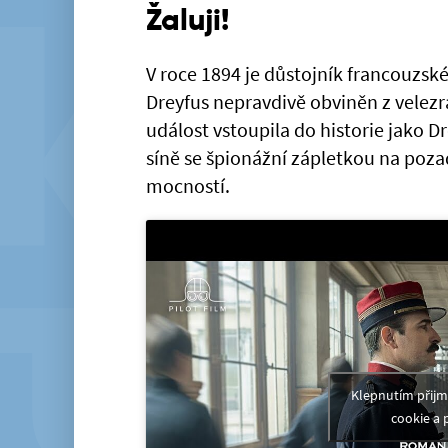
Žaluji!
V roce 1894 je důstojník francouzsk
Dreyfus nepravdivě obviněn z velezr
událost vstoupila do historie jako 
síně se špionážní zápletkou na poza
mocností.
Klepnutím přij
cookie a 