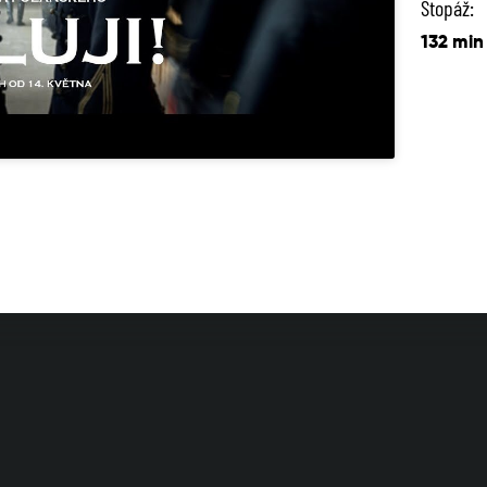
Stopáž:
132 min