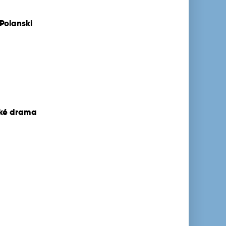
Polanski
cké drama