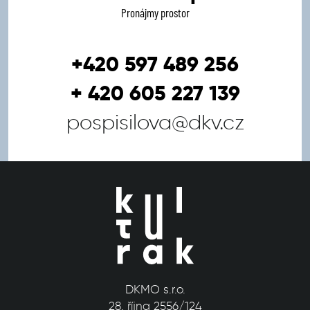
Pronájmy prostor
+420 597 489 256
+ 420 605 227 139
pospisilova@dkv.cz
DKMO s.r.o.
28. října 2556/124