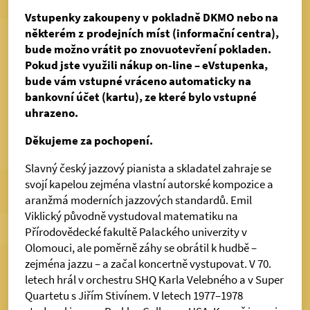
Vstupenky zakoupeny v pokladně DKMO nebo na
některém z prodejních míst (informační centra),
bude možno vrátit po znovuotevření pokladen.
Pokud jste využili nákup on-line – eVstupenka,
bude vám vstupné vráceno automaticky na
bankovní účet (kartu), ze které bylo vstupné
uhrazeno.
Děkujeme za pochopení.
Slavný český jazzový pianista a skladatel zahraje se
svojí kapelou zejména vlastní autorské kompozice a
aranžmá moderních jazzových standardů. Emil
Viklický původně vystudoval matematiku na
Přírodovědecké fakultě Palackého univerzity v
Olomouci, ale poměrně záhy se obrátil k hudbě –
zejména jazzu – a začal koncertně vystupovat. V 70.
letech hrál v orchestru SHQ Karla Velebného a v Super
Quartetu s Jiřím Stivínem. V letech 1977–1978