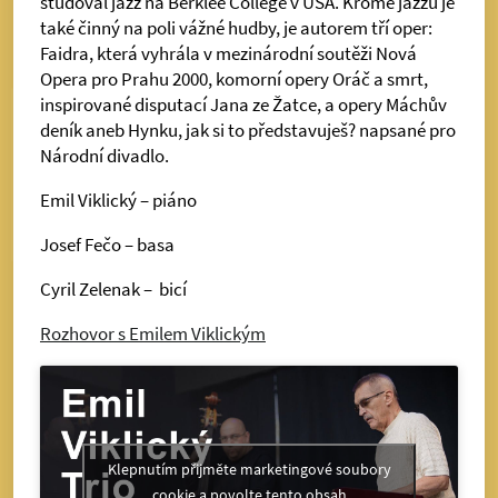
studoval jazz na Berklee College v USA. Kromě jazzu je
také činný na poli vážné hudby, je autorem tří oper:
Faidra, která vyhrála v mezinárodní soutěži Nová
Opera pro Prahu 2000, komorní opery Oráč a smrt,
inspirované disputací Jana ze Žatce, a opery Máchův
deník aneb Hynku, jak si to představuješ? napsané pro
Národní divadlo.
Emil Viklický – piáno
Josef Fečo – basa
Cyril Zelenak – bicí
Rozhovor s Emilem Viklickým
Klepnutím přijměte marketingové soubory
cookie a povolte tento obsah