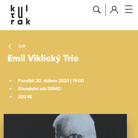
Zpět
Emil Viklický Trio
Pondělí 20. duben 2020 | 19:00
Divadelní sál DKMO
200 Kč