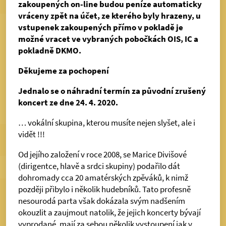
zakoupených on-line budou peníze automaticky
vráceny zpět na účet, ze kterého byly hrazeny, u
vstupenek zakoupených přímo v pokladě je
možné vracet ve vybraných pobočkách OIS, IC a
pokladně DKMO.
Děkujeme za pochopení
Jednalo se o náhradní termín za původní zrušený
koncert ze dne 24. 4. 2020.
… vokální skupina, kterou musíte nejen slyšet, ale i
vidět !!!
Od jejího založení v roce 2008, se Marice Divišové
(dirigentce, hlavě a srdci skupiny) podařilo dát
dohromady cca 20 amatérských zpěváků, k nimž
později přibylo i několik hudebníků. Tato profesně
nesourodá parta však dokázala svým nadšením
okouzlit a zaujmout natolik, že jejich koncerty bývají
vyprodané, mají za sebou několik vystoupení jak v