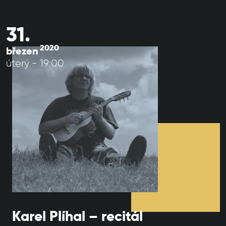
31.
2020
březen
úterý - 19:00
Karel Plíhal – recitál