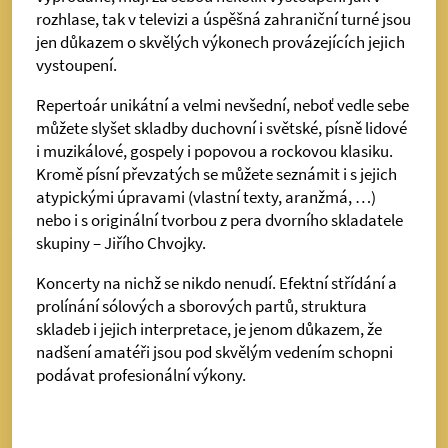
rozhlase, tak v televizi a úspěšná zahraniční turné jsou
jen důkazem o skvělých výkonech provázejících jejich
vystoupení.
Repertoár unikátní a velmi nevšední, neboť vedle sebe
můžete slyšet skladby duchovní i světské, písně lidové
i muzikálové, gospely i popovou a rockovou klasiku.
Kromě písní převzatých se můžete seznámit i s jejich
atypickými úpravami (vlastní texty, aranžmá, …)
nebo i s originální tvorbou z pera dvorního skladatele
skupiny – Jiřího Chvojky.
Koncerty na nichž se nikdo nenudí. Efektní střídání a
prolínání sólových a sborových partů, struktura
skladeb i jejich interpretace, je jenom důkazem, že
nadšení amatéři jsou pod skvělým vedením schopni
podávat profesionální výkony.