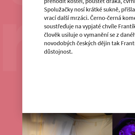
přehodit kostel, pouštět draka, cvrnk
Spolužačky nosí krátké sukně, přišla
vrací další mrzáci. Černo-černá ko
soustřeďuje na vypjaté chvíle Frantí
člověk usiluje o vymanění se z dané
novodobých českých dějin tak Frantí
důstojnost.