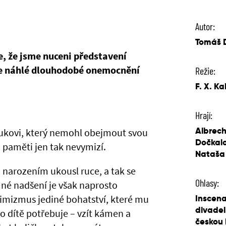
Autor:
Tomáš D
e, že jsme nuceni představení
je náhlé dlouhodobé onemocnění
Režie:
F. X. Ka
Hrají:
Albrech
ukovi, který nemohl obejmout svou
Dočkalo
z paměti jen tak nevymizí.
Nataša 
 narozením ukousl ruce, a tak se
Ohlasy:
mné nadšení je však naprosto
ptimizmus jediné bohatství, které mu
Inscena
divadel
o dítě potřebuje – vzít kámen a
českou 