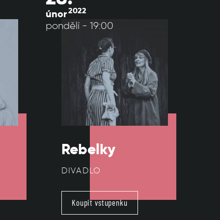
2022
únor
pondělí - 19:00
Rebelky
DIVADLO
Koupit vstupenku