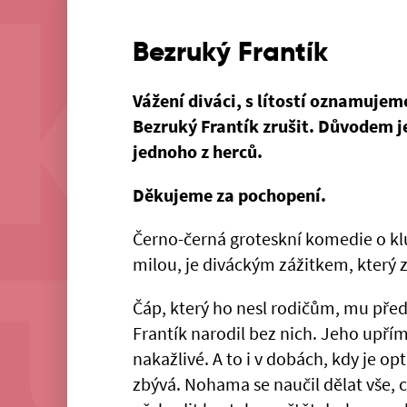
Bezruký Frantík
Vážení diváci, s lítostí oznamujem
Bezruký Frantík zrušit. Důvodem 
jednoho z herců.
Děkujeme za pochopení.
Černo-černá groteskní komedie o kl
milou, je diváckým zážitkem, který 
Čáp, který ho nesl rodičům, mu před
Frantík narodil bez nich. Jeho upří
nakažlivé. A to i v dobách, kdy je o
zbývá. Nohama se naučil dělat vše, c