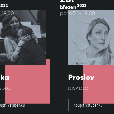
2022
2022
březen
 19:00
pondělí - 19:00
tka
Proslov
ADLO
DIVADLO
upit vstupenku
Koupit vstupenku