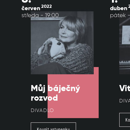
2022
červen
duben
středa - 19:00
pátek -
Můj báječný
Vi
rozvod
DIV
DIVADLO
Ko
Koupit vstupenku