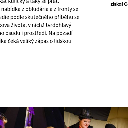
at kuličky a taky se prát.
získal 
 nabídka z obludária a z fronty se
medie podle skutečného příběhu se
kova života, v nichž tvrdohlavý
ho osudu i prostředí. Na pozadí
ka čeká veliký zápas o lidskou