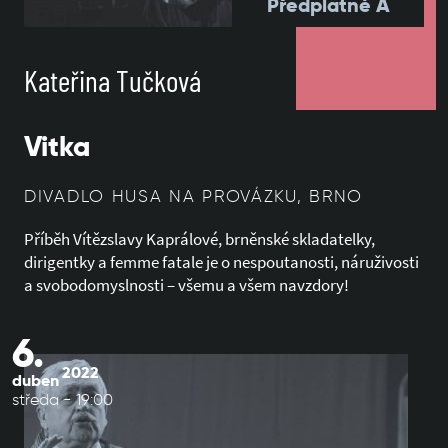
Předplatné A
Kateřina Tučková
Vitka
DIVADLO HUSA NA PROVÁZKU, BRNO
Příběh Vítězslavy Kaprálové, brněnské skladatelky,
dirigentky a femme fatale je o nespoutanosti, náruživosti
a svobodomyslnosti – všemu a všem navzdory!
6.
2022
duben
středa - 19:00