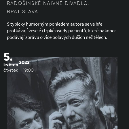
RADOŠINSKÉ NAIVNÉ DIVADLO,
BRATISLAVA
S typicky humorným pohledem autora se ve hře
protkávají veselé i trpké osudy pacientů, které nakonec
podávají zprávu o více bolavých duších než tělech.
5.
2022
květen
čtvrtek - 19:00