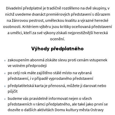
Divadelní předplatné je tradičně rozděleno na dvě skupiny, v
nichž uvedeme dvanáct premiérových představení s důrazem
na žánrovou pestrost, uměleckou kvalitu a výrazné herecké
osobnosti. Kritériem výběru jsou kritiky oceňovaná představení
a umělci, kteří za své výkony získali nejprestižnější herecká
ocenění.
Výhody předplatného
zakoupením abonmá získáte slevu proti cenám vstupenek
ve volném předprodeji
po celý rok máte zajištěno stálé místo na vybraná
představení, i v případě vyprodaného představení
předplatitelská karta je přenosná, můžete ji darovat nebo
půjčit
budeme vás pravidelně informovat nejen o všech
představeních v rámci předplatného, ale také jako první se
dozvíte o dalších aktivitách Domu kultury města Ostravy