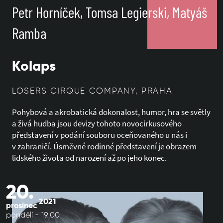
Petr Horníček, Tomsa Legierski, Matyáš
Ramba
Kolaps
LOSERS CIRQUE COMPANY, PRAHA
Pohybová a akrobatická dokonalost, humor, hra se světly
a živá hudba jsou devizy tohoto novocirkusového
představení v podání souboru oceňovaného u nás i
v zahraničí. Úsměvné rodinné představení je obrazem
lidského života od narození až po jeho konec.
20.
2021
prosinec
pondělí - 19:00