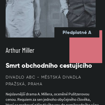
Předplatné A
Arthur Miller
Smrt obchodního cestujícího
DIVADLO ABC - MĚSTSKÁ DIVADLA
PRAŽSKÁ, PRAHA
Nejslavnější drama A. Millera, oceněné Pulitzerovou
cenou. Requiem za sen jednoho obyčejného člověka,
který se probouzí z třpytivého snu do nemilosrdného rána