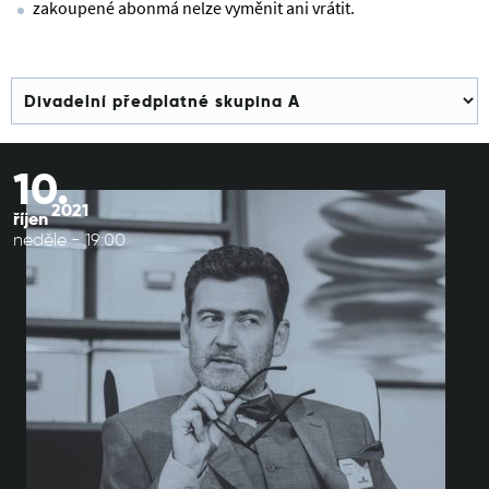
zakoupené abonmá nelze vyměnit ani vrátit.
10.
2021
říjen
neděle - 19:00