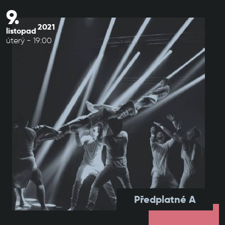
9.
2021
listopad
úterý - 19:00
Předplatné A