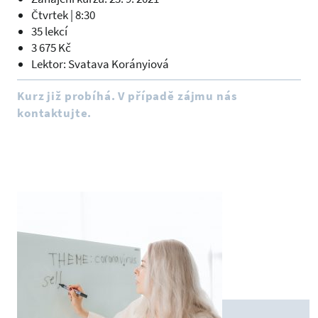
Čtvrtek | 8:30
35 lekcí
3 675 Kč
Lektor: Svatava Korányiová
Kurz již probíhá. V případě zájmu nás
kontaktujte.