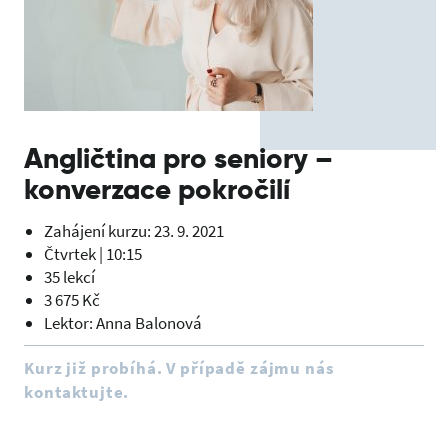
Angličtina pro seniory –
konverzace pokročilí
Zahájení kurzu: 23. 9. 2021
Čtvrtek | 10:15
35 lekcí
3 675 Kč
Lektor: Anna Balonová
Kurz již probíhá. V případě zájmu nás
kontaktujte.