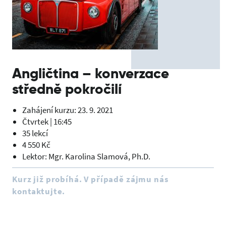
Angličtina – konverzace
středně pokročilí
Zahájení kurzu: 23. 9. 2021
Čtvrtek | 16:45
35 lekcí
4 550 Kč
Lektor: Mgr. Karolina Slamová, Ph.D.
Kurz již probíhá. V případě zájmu nás
kontaktujte.