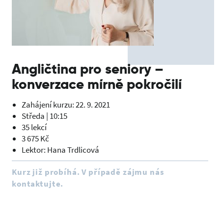
Angličtina pro seniory –
konverzace mírně pokročilí
Zahájení kurzu: 22. 9. 2021
Středa | 10:15
35 lekcí
3 675 Kč
Lektor: Hana Trdlicová
Kurz již probíhá. V případě zájmu nás
kontaktujte.