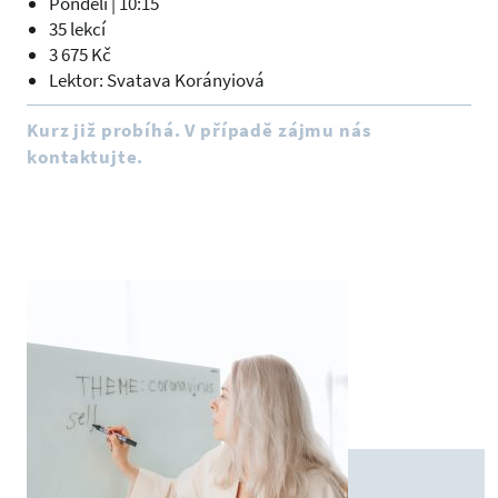
Pondělí | 10:15
35 lekcí
3 675 Kč
Lektor: Svatava Korányiová
Kurz již probíhá. V případě zájmu nás
kontaktujte.