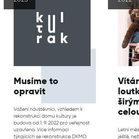
Musíme to
Vítán
opravit
lout
širý
celo
Vážení návštěvníci, vzhledem k
rekonstrukci domu kultury je
budova od 1. 9. 2022 pro veřejnost
uzavřena. Více informací
Letní měs
týkajících se rekonstrukce DKMO
ještě, ne