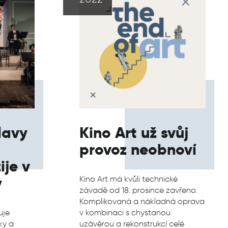
lavy
Kino Art už svůj
provoz neobnoví
ije v
y
Kino Art má kvůli technické
závadě od 18. prosince zavřeno.
Komplikovaná a nákladná oprava
uje
v kombinaci s chystanou
ky a
uzávěrou a rekonstrukcí celé