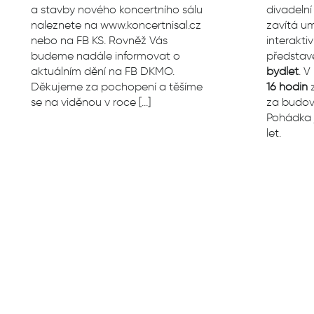
a stavby nového koncertního sálu
divadelní
naleznete na www.koncertnisal.cz
zavítá um
nebo na FB KS. Rovněž Vás
interakti
budeme nadále informovat o
předsta
aktuálním dění na FB DKMO.
bydlet
. V
Děkujeme za pochopení a těšíme
16 hodin
z
se na viděnou v roce […]
za budov
Pohádka 
let.