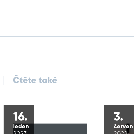
Čtěte také
16.
3.
leden
červen
2023
2022