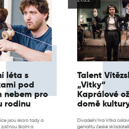
í léta s
Talent Vítězs
kami pod
„Vitky“
m nebem pro
Kaprálové ož
u rodinu
domě kultur
íce jsou skoro tady a
Divadelní hra Vitka oslav
ž začnou školní a
genialitu české skladatel