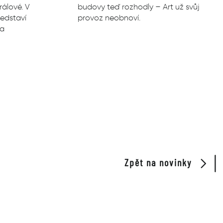
rálové. V
budovy teď rozhodly – Art už svůj
ředstaví
provoz neobnoví.
na
Zpět na novinky