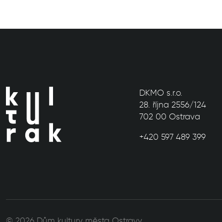
DKMO s.r.o.
28. října 2556/124
702 00 Ostrava
+420 597 489 399
© 2026 Dům kultury města Ostravy