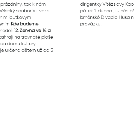
 prázdniny, tak k nám
dirigentky Vítězslavy Kap
ělecký soubor Vi.Tvor s
pátek 1. dubna
ji u nás p
vním loutkovým
brněnské Divadlo Husa 
vením
Kde budeme
provázku.
 neděli
12. června ve 14 a
ahrají na travnaté ploše
ou domu kultury.
je určena dětem už od 3