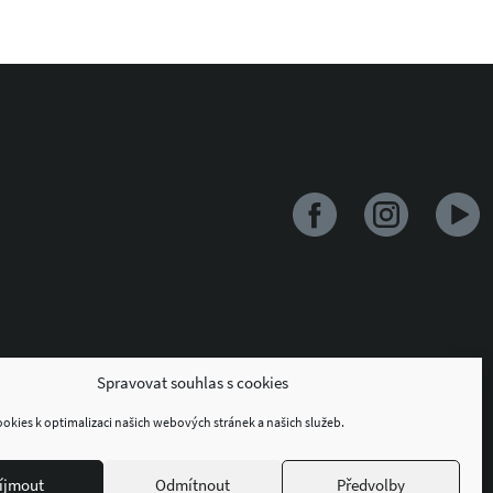
Spravovat souhlas s cookies
kies k optimalizaci našich webových stránek a našich služeb.
íjmout
Odmítnout
Předvolby