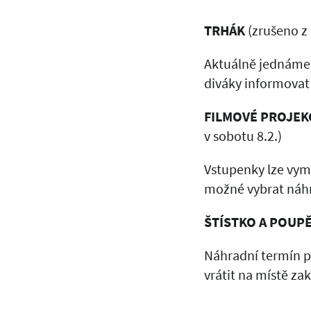
TRHÁK
(zrušeno z 
Aktuálně jednáme 
diváky informovat
FILMOVÉ PROJEK
v sobotu 8.2.)
Vstupenky lze vymě
možné vybrat náhr
ŠTÍSTKO A POUPĚ
Náhradní termín př
vrátit na místě za